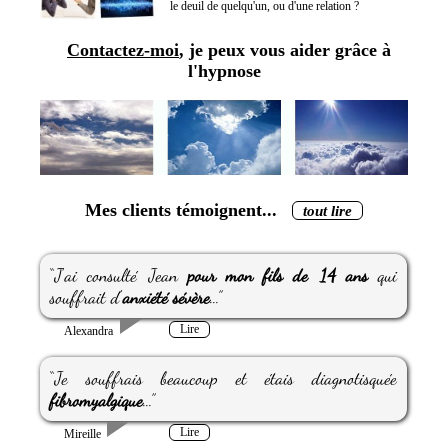
le deuil de quelqu'un, ou d'une relation ?
Contactez-moi
, je peux vous aider grâce à
l'hypnose
Mes clients témoignent...
tout lire
“J'ai consulté Jean
pour mon fils de 14 ans
qui
souffrait d'
anxiété sévère
...”
Lire
Alexandra
“Je souffrais beaucoup et étais diagnotisquée
fibromyalgique
...”
Lire
Mireille