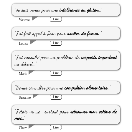
“Je suis venue pour une
intolérance au gluten
...”
Lire
Vanessa
“J'ai fait appel à Jean pour
arrêter de fumer
...”
Lire
Louise
“J'ai consulté pour un problème de
surpoids important
au départ...”
Lire
Marie
“Venue consulter pour une
compulsion alimentaire
...”
Lire
Suzanne
“J'étais venue... surtout pour
retrouver mon estime de
moi
...”
Lire
Claire