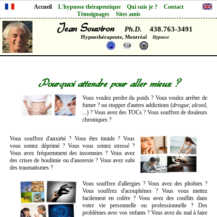
Accueil
L'hypnose thérapeutique
Qui suis je ?
Contact
Témoignages
Sites amis
Jean Souviron
Ph.D.
438.763-3491
Hypnothérapeute, Montréal
Hypnose
Pourquoi attendre pour aller mieux ?
Vous voulez perdre du poids ? Vous voulez arrêter de
fumer ? ou stopper d'autres addictions (
drogue, alcool,
...
) ? Vous avez des TOCs ? Vous souffrez de douleurs
chroniques ?
Vous souffrez d'anxiété ? Vous êtes timide ? Vous
vous sentez déprimé ? Vous vous sentez stressé ?
Vous avez fréquemment des insomnies ? Vous avez
des crises de boulimie ou d'anorexie ? Vous avez subi
des traumatismes ?
Vous souffrez d'allergies ? Vous avez des phobies ?
Vous souffrez d'acouphènes ? Vous vous mettez
facilement en colère ? Vous avez des conflits dans
votre vie personnelle ou professionnelle ? Des
problèmes avec vos enfants ? Vous avez du mal à faire